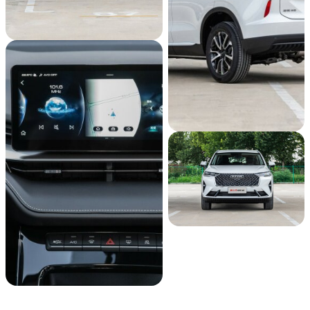
Иммобилайзер
Центральный замок
Салон
Кожа (материал салона)
Подрулевые лепестки переключения передач
Обогрев рулевого колеса
Отделка кожей рулевого колеса
Более тысячи проверенных машин с