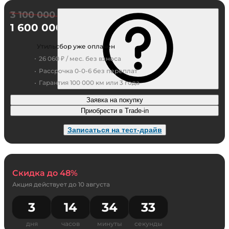
3 100 000 ₽
1 600 000 ₽
Утильсбор уже оплачен
26 060 ₽ / мес. без взноса
Рассрочка 0-0-6 без переплат
Гарантия 100 000 км или 3 года
Заявка на покупку
Приобрести в Trade-in
Записаться на тест-драйв
Скидка до 48%
Акция действует до
10 августа
3
14
34
33
дня
часов
минуты
секунды