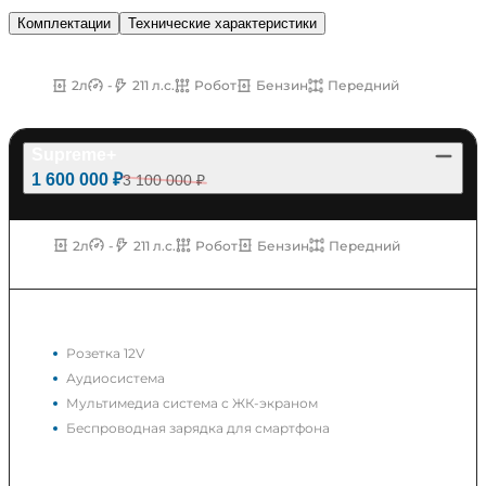
Комплектации
Технические характеристики
2.0AMT Бензин Передний 211 л.с.
2л
-
211 л.с.
Робот
Бензин
Передний
Supreme+
1 600 000 ₽
3 100 000 ₽
2л
-
211 л.с.
Робот
Бензин
Передний
Мультимедиа
Розетка 12V
Аудиосистема
Мультимедиа система с ЖК-экраном
Беспроводная зарядка для смартфона