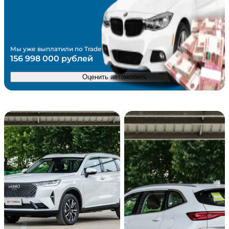
Бортовой компьютер
Система выбора режима движения
Электропривод крышки багажника
Электростеклоподъемники задние
Мы уже выплатили по Trade in
Электростеклоподъемники передние
156 998 000 рублей
Электронная приборная панель
Система доступа без ключа
Оценить автомобиль
Запуск двигателя с кнопки
Система «старт-стоп»
Усилитель руля
Другое
Автоматический корректор фар
Мультифункциональное рулевое колесо
Парктроник передний
Парктроник задний
Защита от угона