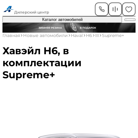
Академический
Дилерский центр
Каталог автомобилей
Главная
Новые автомобили
Haval
H6
III
Supreme+
Хавэйл Н6, в
комплектации
Supreme+