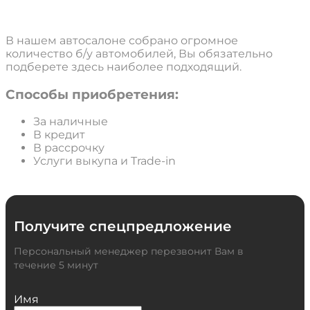
пробегом
В нашем автосалоне собрано огромное
количество б/у автомобилей, Вы обязательно
подберете здесь наиболее подходящий.
Способы приобретения:
За наличные
В кредит
В рассрочку
Услуги выкупа и Trade-in
Получите спецпредложение
Персональный менеджер перезвонит Вам в
течение 5 минут
Имя