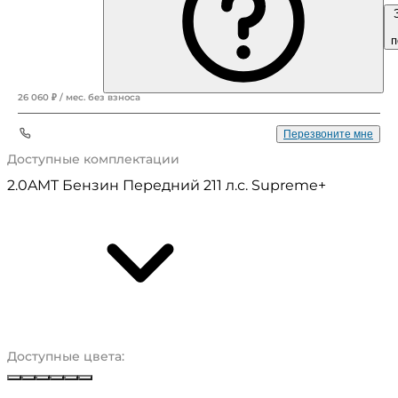
1 600 000 ₽
п
26 060 ₽ / мес. без взноса
+7 (343) 241-06-##
Перезвоните мне
Доступные комплектации
2.0AMT Бензин Передний 211 л.с. Supreme+
Доступные цвета:
Белый