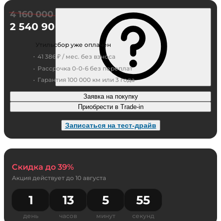
4 160 000 ₽
2 540 900 ₽
Утильсбор уже оплачен
41 386 ₽ / мес. без взноса
Рассрочка 0-0-6 без переплат
Гарантия 100 000 км или 3 года
Заявка на покупку
Приобрести в Trade-in
Записаться на тест-драйв
Скидка до 39%
Акция действует до
10 августа
1
13
5
55
день
часов
минут
секунд