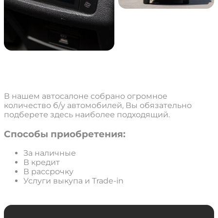
Более тысячи проверенных машин с
пробегом
В нашем автосалоне собрано огромное
количество б/у автомобилей, Вы обязательно
подберете здесь наиболее подходящий.
Способы приобретения:
За наличные
В кредит
В рассрочку
Услуги выкупа и Trade-in